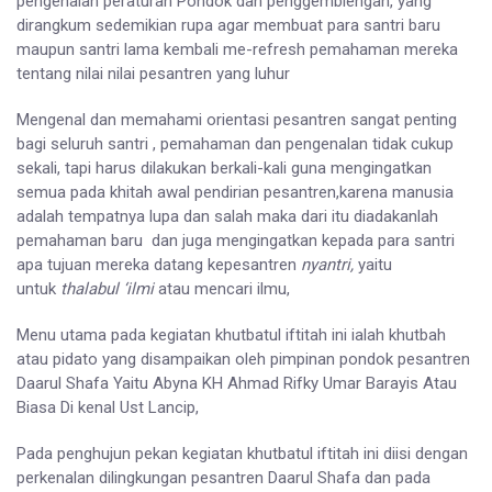
pengenalan peraturan Pondok dan penggemblengan, yang
dirangkum sedemikian rupa agar membuat para santri baru
maupun santri lama kembali me-refresh pemahaman mereka
tentang nilai nilai pesantren yang luhur
Mengenal dan memahami orientasi pesantren sangat penting
bagi seluruh santri , pemahaman dan pengenalan tidak cukup
sekali, tapi harus dilakukan berkali-kali guna mengingatkan
semua pada khitah awal pendirian pesantren,karena manusia
adalah tempatnya lupa dan salah maka dari itu diadakanlah
pemahaman baru dan juga mengingatkan kepada para santri
apa tujuan mereka datang kepesantren
nyantri,
yaitu
untuk
thalabul ‘ilmi
atau mencari ilmu,
Menu utama pada kegiatan khutbatul iftitah ini ialah khutbah
atau pidato yang disampaikan oleh pimpinan pondok pesantren
Daarul Shafa Yaitu Abyna KH Ahmad Rifky Umar Barayis Atau
Biasa Di kenal Ust Lancip,
Pada penghujun pekan kegiatan khutbatul iftitah ini diisi dengan
perkenalan dilingkungan pesantren Daarul Shafa dan pada