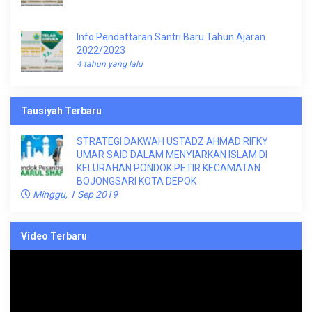
Info Pendaftaran Santri Baru Tahun Ajaran
2022/2023
4 tahun yang lalu
Tausiyah Terbaru
STRATEGI DAKWAH USTADZ AHMAD RIFKY
UMAR SAID DALAM MENYIARKAN ISLAM DI
KELURAHAN PONDOK PETIR KECAMATAN
BOJONGSARI KOTA DEPOK
Minggu, 1 Sep 2019
Video Terbaru