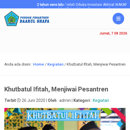
2 tahun yang lalu
/ telah Dibuka Investasi Akhirat WAKAF TAN
6 tahun yang lalu
/ Telah Dibuka Penerimaan Santriawan/i Baru P
Jumat, 7 08 2026
Anda ada disini :
Home
/
Kegiatan
/
Khutbatul Ifitah, Menjiwai Pesantren
Khutbatul Ifitah, Menjiwai Pesantren
Terbit
26 Juni 2020 |
Oleh
: admin |
Kategori
:
Kegiatan