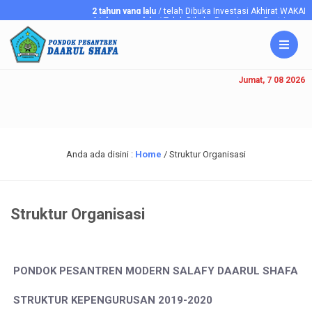
2 tahun yang lalu
/ telah Dibuka Investasi Akhirat WAKAF
6 tahun yang lalu
/ Telah Dibuka Penerimaan Santriawan/i Ba
Jumat, 7 08 2026
Anda ada disini :
Home
/
Struktur Organisasi
Struktur Organisasi
PONDOK
PESANTREN
MODERN SALAFY
DAARUL
SHAFA
STRUKTUR KEPENGURUSAN 201
9
-20
20