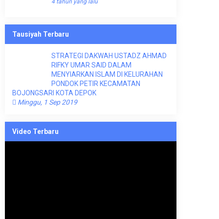
4 tahun yang lalu
Tausiyah Terbaru
STRATEGI DAKWAH USTADZ AHMAD
RIFKY UMAR SAID DALAM
MENYIARKAN ISLAM DI KELURAHAN
PONDOK PETIR KECAMATAN
BOJONGSARI KOTA DEPOK
Minggu, 1 Sep 2019
Video Terbaru