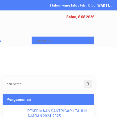
2 tahun yang lalu
/ telah Dibuka Investasi Ak
WAKTU
:
6 tahun yang lalu
/ Telah Dibuka Penerimaan Sant
Sabtu, 8 08 2026
k
Pengumuman
PENERIMAAN SANTRI BARU TAHUN
AJARAN 2024-2025