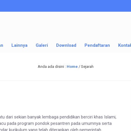
an
Lainnya
Galeri
Download
Pendaftaran
Konta
Anda ada disini :
Home
/
Sejarah
 dari sekian banyak lembaga pendidikan berciri khas Islami,
gacu pada program pondok pesantren pada umumnya serta
ar kurikulum yang telah diterapkan oleh pemerintah.