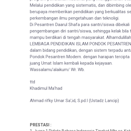
Melalui pendidikan yang sistematis, dan dibimbing ol
berupaya memberikan pendidikan yang berkualitas se
perkembangan ilmu pengetahuan dan teknoligi.
Di Pesantren Daarul Shafa para santri/siswa dibeka
pengembangan diri santri/siswa, sehingga kelak bil
mampu berdikari di tengah masyarakat. Alhamdulilla
LEMBAGA PENDIDIKAN ISLAM PONDOK PESANTREN DA
dalam bidang pendidikan, dengan sistem terpadu ant
Pondok Pesantren Modern. dengan harapan tercipta
juang Umat Islam kembali kepada kejayaan.
Wassalamu’alaikum/ Wr. Wb.
ttd
Khadimul Ma’had
Ahmad rifky Umar Sa’;id, S.pd.I (Ustadz Lancip)
PRESTASI :