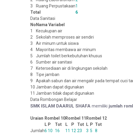
3
Ruang Perpustakaan
1
Total
6
Data Sanitasi
No
Nama Variabel
1
Kecukupan air
2
Sekolah memproses air sendiri
3
Air minum untuk siswa
4
Mayoritas membawa air minum
5
Jumlah toilet berkebutuhan khusus
6
Sumber air sanitasi
7
Ketersediaan air di lingkungan sekolah
8
Tipe jamban
9
Apakah sabun dan air mengalir pada tempat cuci t
10
Jamban dapat digunakan
11
Jamban tidak dapat digunakan
Data Rombongan Belajar
SMK ISLAM DAARUL SHAFA
memiliki
jumlah rom
Uraian
Rombel 10
Rombel 11
Rombel 12
L
P
Tot
L
P
Tot
L
P
Tot
Jumlah
6
10
16
11
12
23
3
5
8