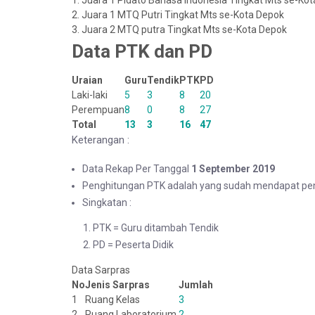
1. Juara 1 Pidato Bahasa Indonesia Tingkat Mts se-Ko
2. Juara 1 MTQ Putri Tingkat Mts se-Kota Depok
3. Juara 2 MTQ putra Tingkat Mts se-Kota Depok
Data PTK dan PD
Uraian
Guru
Tendik
PTK
PD
Laki-laki
5
3
8
20
Perempuan
8
0
8
27
Total
13
3
16
47
Keterangan :
Data Rekap Per Tanggal
1 September 2019
Penghitungan PTK adalah yang sudah mendapat penug
Singkatan :
PTK = Guru ditambah Tendik
PD = Peserta Didik
Data Sarpras
No
Jenis Sarpras
Jumlah
1
Ruang Kelas
3
2
Ruang Laboratorium
2