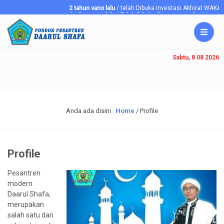
2 tahun yang lalu
/ telah Dibuka Investasi Akhirat WAKAF
6 tahun yang lalu
/ Telah Dibuka Penerimaan Santriawan/i B
Sabtu, 8 08 2026
Anda ada disini :
Home
/
Profile
Profile
Pesantren
modern
Daarul Shafa,
merupakan
salah satu dari