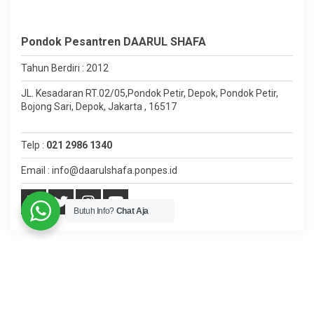
Pondok Pesantren DAARUL SHAFA
Tahun Berdiri : 2012
JL. Kesadaran RT.02/05,Pondok Petir, Depok, Pondok Petir,
Bojong Sari, Depok, Jakarta , 16517
Telp :
021 2986 1340
Email : info@daarulshafa.ponpes.id
Butuh Info?
Chat Aja
Copyright ©
Pondok Pesantren DAARUL SHAFA
.
Developed
by
⊃enscreΛtive
.