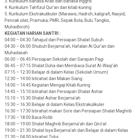
3. Kurikulum bahasa Arab dan bahasa Inggris
4. Kurikulum Tahfizul Qur’an dan kitab kuning
5. Kurikulum Ekstrakulikuler (Marawis, Hadroh, kaligrafi, Nasyid,
Pencak silat, Pramuka, PMR, Sepak Bola, Bulu Tangkis,
Muhadloroh)
KEGIATAN HARIAN SANTRI :
04:00 – 04:30 Tahajud dan Persiapan Shalat Subuh
04:30 – 06:00 Shubuh Berjama’ah, Hafalan Al Qur’an dan
Muhadasah
06:00 – 06:45 Persiapan Sekolah dan Sarapan Pagi
06:45 – 07:15 Shalat Duha dan Membaca Surat Al-Waqi’ah
07:15 – 12:30 Belajar di dalam Kelas (Sekolah Umum)
12:30 – 14:00 Istirahat dan Makan Siang
14:00 – 14:45 Kegiatan Mengaji Kitab Kuning
14:45 – 15:10 Istirahat dan Persiapan Shalat Ashar
15:10 – 15:30 Shalat Ashar Berjama’ah
15:30 – 16:30 Belajar di dalam Kelas/Ekstrakulikuler
16:30 – 17:30 Istirahat makan Sore dan Persiapan Shalat Maghrib
17:30 – 18:00 Baca Rotib
18:00 – 19:00 Shalat Maghrib Berjama’ah dan Qiro’at
19:00 – 21:30 Shalat Isya Berjama’ah dan Belajar di dalam Kelas
21:30 – 04:00 Istirahat Tidur