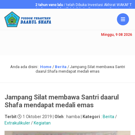
2 tahun yang lalu
/ telah Dibuka Investasi Akhirat WAKAF TANAH
6 tahun yang lalu
/ Telah Dibuka Penerimaan Santriawan/i Baru Pon
Minggu, 9 08 2026
Anda ada disini :
Home
/
Berita
/
Jampang Silat membawa Santri
daarul Shafa mendapat medali emas
Jampang Silat membawa Santri daarul
Shafa mendapat medali emas
Terbit
1 Oktober 2019 |
Oleh
: hamba |
Kategori
:
Berita
/
Extrakulikuler
/
Kegiatan