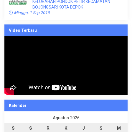
KELURAHAN PONDOK PETIR KECAMATAN
BOJONGSARI KOTA DEPOK
Minggu, 1 Sep 2019
Video Terbaru
Kalender
Agustus 2026
S
S
R
K
J
S
M