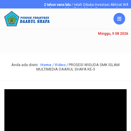
2 tahun yang lalu
/ telah Dibuka Investasi Akhirat WA
6 tahun yang lalu
/ Telah Dibuka Penerimaan Santriawan/
Minggu, 9 08 2026
Anda ada disini :
Home
/
Video
/
PROSESI WISUDA SMK ISLAM
MULTIMEDIA DAARUL SHAFA KE-3