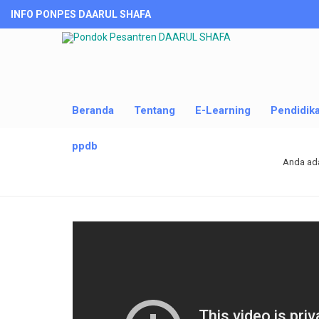
INFO PONPES DAARUL SHAFA
Beranda
Tentang
E-Learning
Pendidik
ppdb
Anda ada