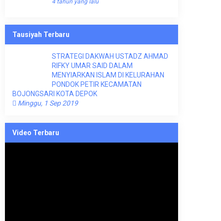
4 tahun yang lalu
Tausiyah Terbaru
STRATEGI DAKWAH USTADZ AHMAD
RIFKY UMAR SAID DALAM
MENYIARKAN ISLAM DI KELURAHAN
PONDOK PETIR KECAMATAN
BOJONGSARI KOTA DEPOK
Minggu, 1 Sep 2019
Video Terbaru