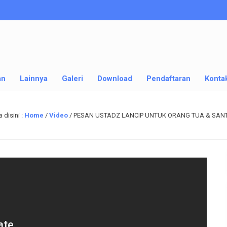
an
Lainnya
Galeri
Download
Pendaftaran
Konta
 disini :
Home
/
Video
/
PESAN USTADZ LANCIP UNTUK ORANG TUA & SAN