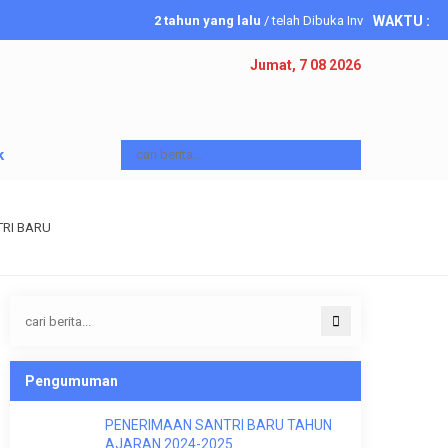
2 tahun yang lalu
/ telah Dibuka Investasi Akhirat
WAKTU
:
6 tahun yang lalu
/ Telah Dibuka Penerimaan Santriawa
Jumat, 7 08 2026
k
TRI BARU
Pengumuman
PENERIMAAN SANTRI BARU TAHUN
AJARAN 2024-2025