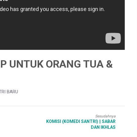
IP UNTUK ORANG TUA &
TRI BARU
Sesudahnya
KOMISI (KOMEDI SANTRI) || SABAR
DAN IKHLAS