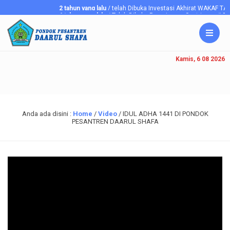
2 tahun yang lalu
/ telah Dibuka Investasi Akhirat WAKAF T
6 tahun yang lalu
/ Telah Dibuka Penerimaan Santriawan/i Baru
Kamis, 6 08 2026
Anda ada disini :
Home
/
Video
/
IDUL ADHA 1441 DI PONDOK
PESANTREN DAARUL SHAFA