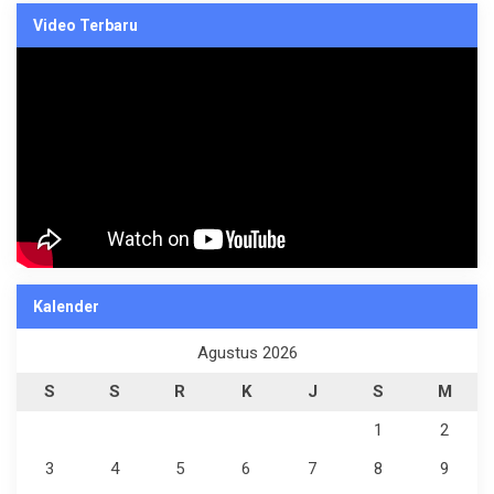
Video Terbaru
Kalender
Agustus 2026
S
S
R
K
J
S
M
1
2
3
4
5
6
7
8
9