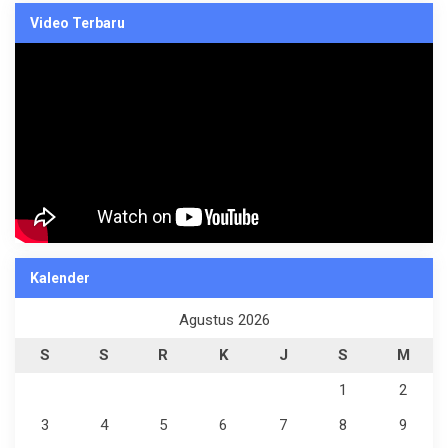
Video Terbaru
Kalender
Agustus 2026
S
S
R
K
J
S
M
1
2
3
4
5
6
7
8
9