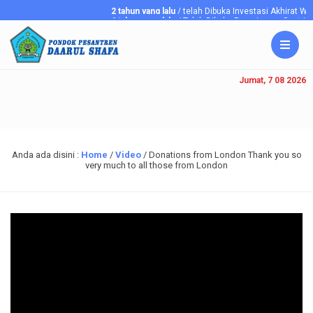
2 tahun yang lalu
/ telah Dibuka Investasi Akhirat 
6 tahun yang lalu
/ Telah Dibuka Penerimaan Santriawa
Jumat, 7 08 2026
Anda ada disini :
Home
/
Video
/
Donations from London Thank you so
very much to all those from London