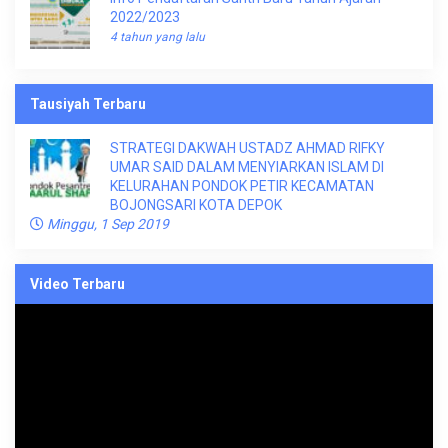
2022/2023
4 tahun yang lalu
Tausiyah Terbaru
STRATEGI DAKWAH USTADZ AHMAD RIFKY
UMAR SAID DALAM MENYIARKAN ISLAM DI
KELURAHAN PONDOK PETIR KECAMATAN
BOJONGSARI KOTA DEPOK
Minggu, 1 Sep 2019
Video Terbaru