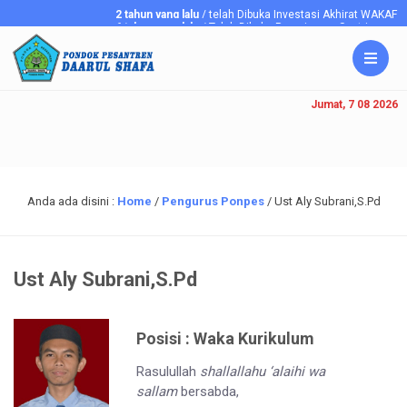
2 tahun yang lalu
/ telah Dibuka Investasi Akhirat WAKAF
6 tahun yang lalu
/ Telah Dibuka Penerimaan Santriawan/i Ba
Jumat, 7 08 2026
Anda ada disini :
Home
/
Pengurus Ponpes
/
Ust Aly Subrani,S.Pd
Ust Aly Subrani,S.Pd
Posisi : Waka Kurikulum
Rasulullah
shallallahu ‘alaihi wa
sallam
bersabda,