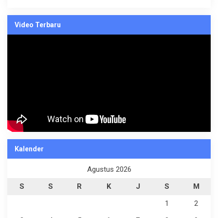
Video Terbaru
Kalender
Agustus 2026
S
S
R
K
J
S
M
1
2