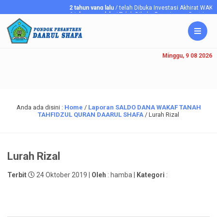
2 tahun yang lalu
/ telah Dibuka Investasi Akhirat WAKAF
6 tahun yang lalu
/ Telah Dibuka Penerimaan Santriawan/i Ba
Minggu, 9 08 2026
Anda ada disini :
Home
/
Laporan SALDO DANA WAKAF TANAH
TAHFIDZUL QURAN DAARUL SHAFA
/
Lurah Rizal
Lurah Rizal
Terbit
24 Oktober 2019 |
Oleh
: hamba |
Kategori
: