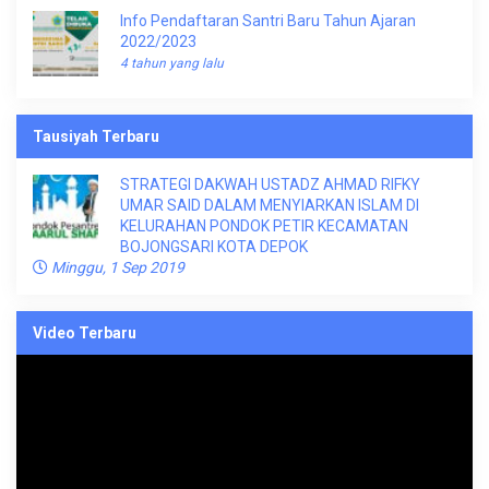
Info Pendaftaran Santri Baru Tahun Ajaran
2022/2023
4 tahun yang lalu
Tausiyah Terbaru
STRATEGI DAKWAH USTADZ AHMAD RIFKY
UMAR SAID DALAM MENYIARKAN ISLAM DI
KELURAHAN PONDOK PETIR KECAMATAN
BOJONGSARI KOTA DEPOK
Minggu, 1 Sep 2019
Video Terbaru