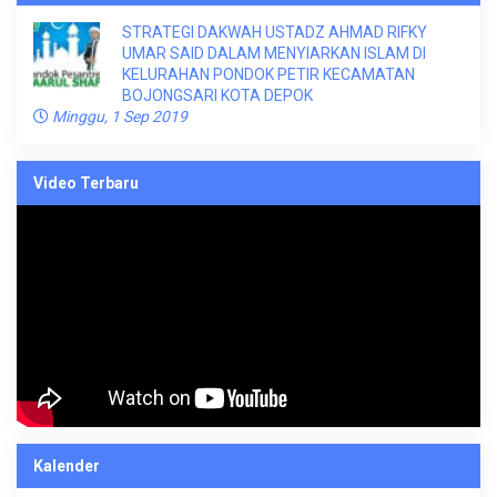
STRATEGI DAKWAH USTADZ AHMAD RIFKY
UMAR SAID DALAM MENYIARKAN ISLAM DI
KELURAHAN PONDOK PETIR KECAMATAN
BOJONGSARI KOTA DEPOK
Minggu, 1 Sep 2019
Video Terbaru
Kalender