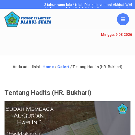
2 tahun yang lalu
/ telah Dibuka Investasi Akhirat WA
6 tahun yang lalu
/ Telah Dibuka Penerimaan Santriawan/i
Minggu, 9 08 2026
Anda ada disini :
Home
/
Galeri
/
Tentang Hadits (HR. Bukhari)
Tentang Hadits (HR. Bukhari)