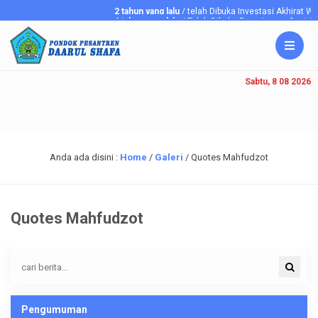
2 tahun yang lalu
/ telah Dibuka Investasi Akhirat
6 tahun yang lalu
/ Telah Dibuka Penerimaan Santriawa
Sabtu, 8 08 2026
Anda ada disini :
Home
/
Galeri
/
Quotes Mahfudzot
Quotes Mahfudzot
Pengumuman