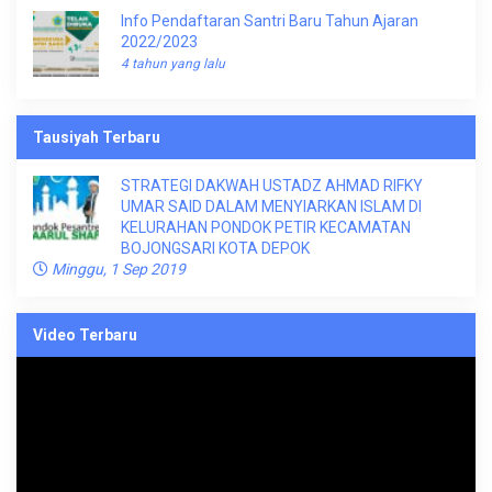
Info Pendaftaran Santri Baru Tahun Ajaran
2022/2023
4 tahun yang lalu
Tausiyah Terbaru
STRATEGI DAKWAH USTADZ AHMAD RIFKY
UMAR SAID DALAM MENYIARKAN ISLAM DI
KELURAHAN PONDOK PETIR KECAMATAN
BOJONGSARI KOTA DEPOK
Minggu, 1 Sep 2019
Video Terbaru