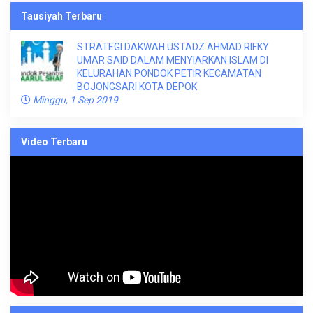
Tausiyah Terbaru
STRATEGI DAKWAH USTADZ AHMAD RIFKY
UMAR SAID DALAM MENYIARKAN ISLAM DI
KELURAHAN PONDOK PETIR KECAMATAN
BOJONGSARI KOTA DEPOK
Minggu, 1 Sep 2019
Video Terbaru