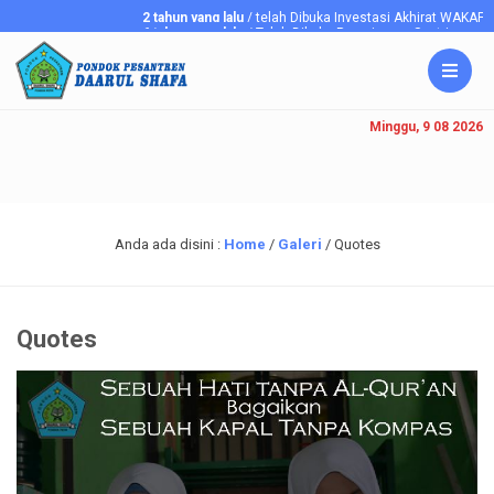
2 tahun yang lalu
/ telah Dibuka Investasi Akhirat WAKAF
6 tahun yang lalu
/ Telah Dibuka Penerimaan Santriawan/i Ba
Minggu, 9 08 2026
Anda ada disini :
Home
/
Galeri
/
Quotes
Quotes