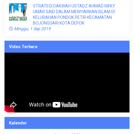
STRATEGI DAKWAH USTADZ AHMAD RIFKY
UMAR SAID DALAM MENYIARKAN ISLAM DI
KELURAHAN PONDOK PETIR KECAMATAN
BOJONGSARI KOTA DEPOK
Minggu, 1 Sep 2019
Video Terbaru
Kalender