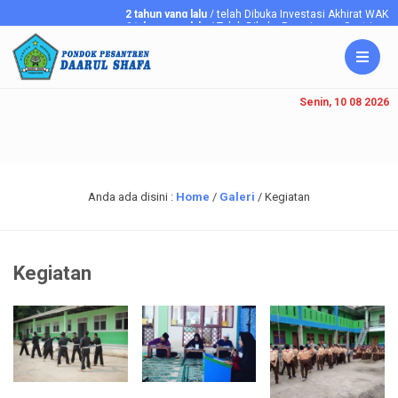
2 tahun yang lalu
/ telah Dibuka Investasi Akhirat WAK
6 tahun yang lalu
/ Telah Dibuka Penerimaan Santriawan/i 
Senin, 10 08 2026
Anda ada disini :
Home
/
Galeri
/
Kegiatan
Kegiatan