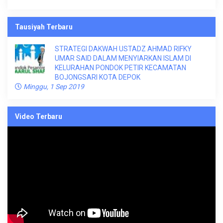
Tausiyah Terbaru
STRATEGI DAKWAH USTADZ AHMAD RIFKY
UMAR SAID DALAM MENYIARKAN ISLAM DI
KELURAHAN PONDOK PETIR KECAMATAN
BOJONGSARI KOTA DEPOK
Minggu, 1 Sep 2019
Video Terbaru