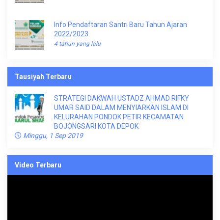
Info Pendaftaran Santri Baru Tahun Ajaran
2022/2023
4 tahun yang lalu
Tausiyah Terbaru
STRATEGI DAKWAH USTADZ AHMAD RIFKY
UMAR SAID DALAM MENYIARKAN ISLAM DI
KELURAHAN PONDOK PETIR KECAMATAN
BOJONGSARI KOTA DEPOK
Minggu, 1 Sep 2019
Video Terbaru